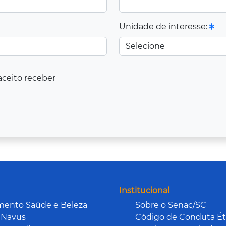
Unidade de interesse:
aceito receber
Institucional
mento Saúde e Beleza
Sobre o Senac/SC
 Navus
Código de Conduta Ét