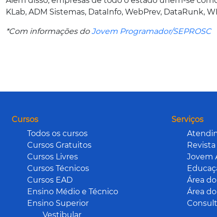
Além disso, empresas de todo o estado unem-se como pa
KLab, ADM Sistemas, DataInfo, WebPrev, DataRunk, WK,
*Com informações do
Jovem Programador/SEPROSC
Cursos
Serviços
Todos os cursos
Atendi
Cursos Gratuitos
Revista
Cursos Livres
Jovem 
Cursos Técnicos
Educaçã
Cursos EAD
Área do
Ensino Médio e Técnico
Área do
Ensino Superior
Consult
Vestibular