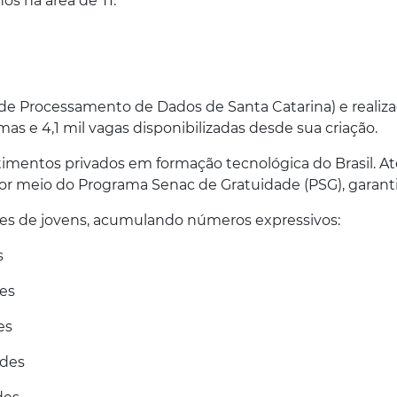
s na área de TI.
 de Processamento de Dados de Santa Catarina) e reali
mas e 4,1 mil vagas disponibilizadas desde sua criação.
entos privados em formação tecnológica do Brasil. Até 
 meio do Programa Senac de Gratuidade (PSG), garant
ares de jovens, acumulando números expressivos:
es
des
des
dades