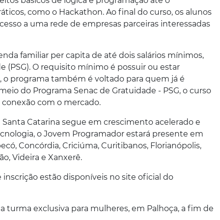
itos básicos de lógica e programação até o
áticos, como o Hackathon. Ao final do curso, os alunos
cesso a uma rede de empresas parceiras interessadas
da familiar per capita de até dois salários mínimos,
 (PSG). O requisito mínimo é possuir ou estar
s, o programa também é voltado para quem já é
r meio do Programa Senac de Gratuidade - PSG, o curso
orte conexão com o mercado.
de Santa Catarina segue em crescimento acelerado e
 tecnologia, o Jovem Programador estará presente em
ó, Concórdia, Criciúma, Curitibanos, Florianópolis,
ão, Videira e Xanxerê.
inscrição estão disponíveis no site oficial do
a turma exclusiva para mulheres, em Palhoça, a fim de