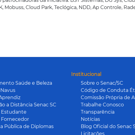
trocinadoras da iniciativa: BST Sistemas, DG Sys, Club
 Mobuss, Cloud Park, Teclógica, NDD, Ap Controle, Rade
Institucional
mento Saúde e Beleza
Sobre o Senac/SC
 Navus
Código de Conduta Ét
Aprendiz
Comissão Própria de A
o a Distância Senac SC
Trabalhe Conosco
 Estudante
Transparência
 Fornecedor
Notícias
a Pública de Diplomas
Blog Oficial do Senac 
Licitações