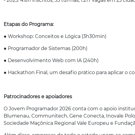
- 2025: 4.611 inscritos, 35 turmas, 1.217 vagas em 23 cid
Etapas do Programa:
● Workshop: Conceitos e Lógica (3h30min)
● Programador de Sistemas (200h)
● Desenvolvimento Web com IA (240h)
● Hackathon Final, um desafio prático para aplicar o 
Patrocinadores e apoiadores
O Jovem Programador 2026 conta com o apoio instituc
Blumenau, Communitech, Gene Conecta, Inovale Polo de
Sociedade Maçônica Regional Vale Europeu e Fundaç