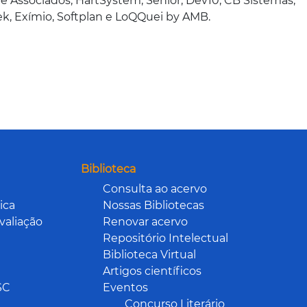
e Associados, HartSystem, Senior, Dev10, CB Sistemas,
k, Exímio, Softplan e LoQQuei by AMB.
Biblioteca
Consulta ao acervo
ica
Nossas Bibliotecas
valiação
Renovar acervo
Repositório Intelectual
Biblioteca Virtual
Artigos científicos
SC
Eventos
Concurso Literário