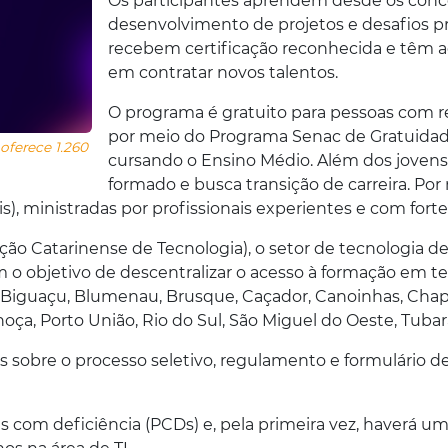
Os participantes aprendem desde os conce
desenvolvimento de projetos e desafios pr
recebem certificação reconhecida e têm a
em contratar novos talentos.
O programa é gratuito para pessoas com ren
por meio do Programa Senac de Gratuidade
oferece 1.260
cursando o Ensino Médio. Além dos joven
formado e busca transição de carreira. Po
ais), ministradas por profissionais experientes e com f
ção Catarinense de Tecnologia), o setor de tecnologia 
om o objetivo de descentralizar o acesso à formação em
, Biguaçu, Blumenau, Brusque, Caçador, Canoinhas, Chapec
lhoça, Porto União, Rio do Sul, São Miguel do Oeste, Tubar
s sobre o processo seletivo, regulamento e formulário de 
com deficiência (PCDs) e, pela primeira vez, haverá um