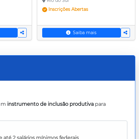
Rio do Sul
Inscrições
Abertas
Saiba mais
 um
instrumento de inclusão produtiva
para
e até 2 salários mínimos federais
.