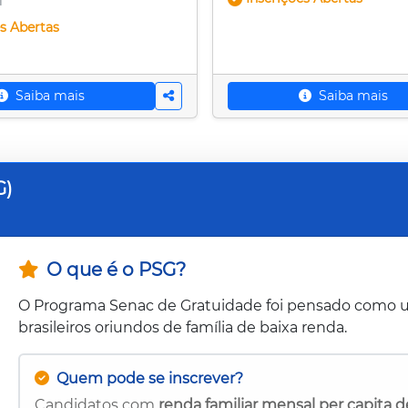
l
es
Abertas
Saiba mais
Saiba mais
G)
O que é o PSG?
O Programa Senac de Gratuidade foi pensado como
brasileiros oriundos de família de baixa renda.
Quem pode se inscrever?
Candidatos com
renda familiar mensal per capita d