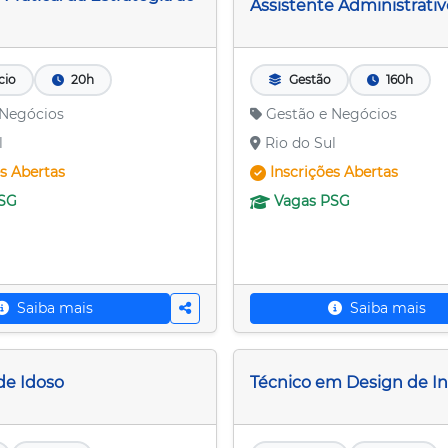
Assistente Administrati
cio
20h
Gestão
160h
 Negócios
Gestão e Negócios
l
Rio do Sul
es
Abertas
Inscrições
Abertas
SG
Vagas
PSG
Saiba mais
Saiba mais
de Idoso
Técnico em Design de In