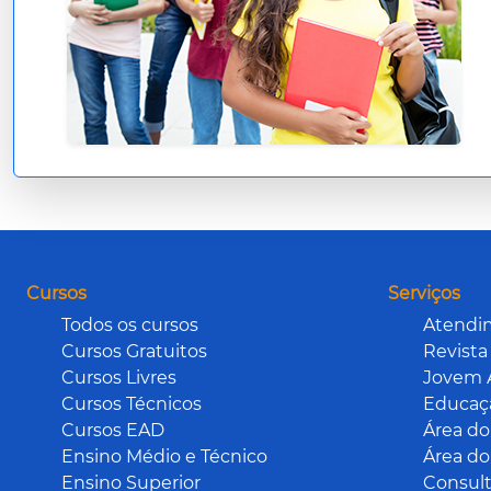
São Miguel do Oeste
Timbó
Tubarão
Videira
Xanxerê
Cursos
Serviços
Todos os cursos
Atendi
Cursos Gratuitos
Revista
Cursos Livres
Jovem 
Cursos Técnicos
Educaçã
Cursos EAD
Área do
Ensino Médio e Técnico
Área do
Ensino Superior
Consult