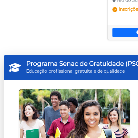
Rio do Su
Inscriçõ
Curitibanos
Florianópolis
Itajaí
Jaraguá do Sul
Joaçaba
Programa Senac de Gratuidade (PS
Joinville
Educação profissional gratuita e de qualidade
Lages
Mafra
Palhoça
Porto União
Rio do Sul
São Bento do Sul