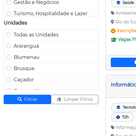
Gestão e Negócios
Saúde
Ambiente
Turismo, Hospitalidade e Lazer
Rio do Su
Unidades
Informação e Comunicação
Inscriçõ
Todas as Unidades
Infraestrutura
Vagas
P
Araranguá
Produção Cultural e Design
Blumenau
Recursos Naturais
Brusque
Produção Alimentícia
Caçador
Segurança
Informátic
Campos Novos
Controle e Processos Industriais
Filtrar
Limpar filtros
Canoinhas
Tecnolo
Chapecó
72h
Concórdia
Informaç
Criciúma