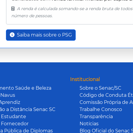
A renda é calculada somando-se a renda bruta de todos
número de pessoas.
Saiba mais sobre o PSG
Institucional
mento Saúde e Beleza
Sobre o Senac/SC
 Navus
Código de Conduta Ét
Aprendiz
Comissão Própria de A
o a Distância Senac SC
Trabalhe Conosco
 Estudante
Transparência
 Fornecedor
Notícias
a Pública de Diplomas
Blog Oficial do Senac 