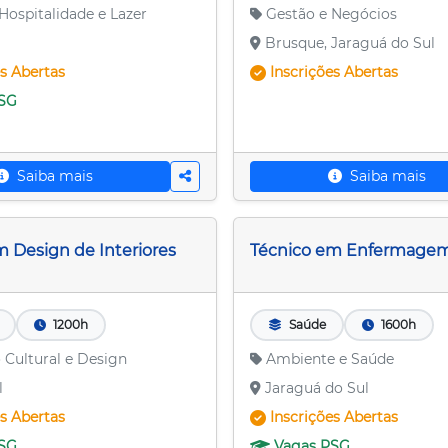
Hospitalidade e Lazer
Gestão e Negócios
Brusque, Jaraguá do Sul
es
Abertas
Inscrições
Abertas
SG
Saiba mais
Saiba mais
m Design de Interiores
Técnico em Enfermage
1200h
Saúde
1600h
 Cultural e Design
Ambiente e Saúde
l
Jaraguá do Sul
es
Abertas
Inscrições
Abertas
SG
Vagas
PSG