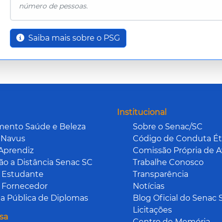
número de pessoas.
Saiba mais sobre o PSG
Institucional
mento Saúde e Beleza
Sobre o Senac/SC
 Navus
Código de Conduta Ét
Aprendiz
Comissão Própria de A
o a Distância Senac SC
Trabalhe Conosco
 Estudante
Transparência
 Fornecedor
Notícias
a Pública de Diplomas
Blog Oficial do Senac 
Licitações
sa
Centro de Memória