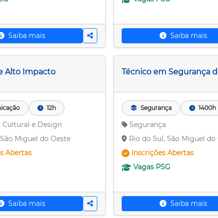
Saiba mais
Saiba mais
e Alto Impacto
Técnico em Segurança d
icação
12h
Segurança
1400h
 Cultural e Design
Segurança
São Miguel do Oeste
Rio do Sul, São Miguel do
es
Abertas
Inscrições
Abertas
Vagas
PSG
Saiba mais
Saiba mais