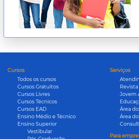
Cursos
Serviços
Todos os cursos
Atendi
Cursos Gratuitos
Revista
Cursos Livres
Jovem 
Cursos Técnicos
Educaçã
Cursos EAD
Área do
Ensino Médio e Técnico
Área do
Ensino Superior
Consult
Vestibular
Para empre
Pós-Graduação