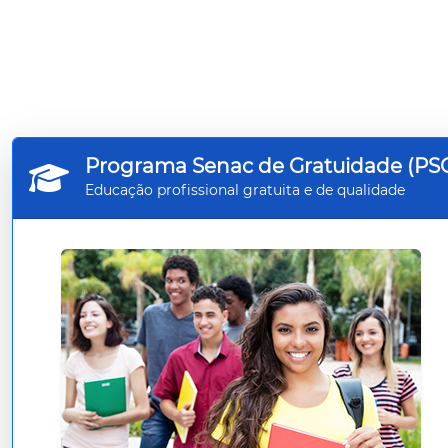
São Miguel do Oeste
Timbó
Tubarão
Videira
Programa Senac de Gratuidade (PS
Xanxerê
Educação profissional gratuita e de qualidade