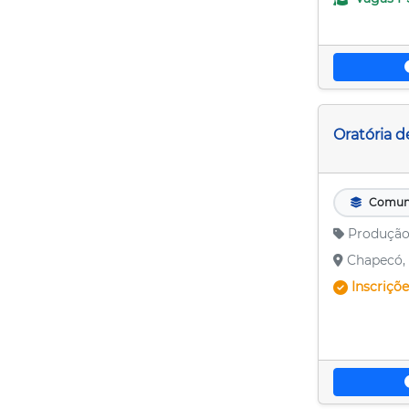
Curitibanos
Florianópolis
Itajaí
Jaraguá do Sul
Oratória d
Joaçaba
Joinville
Comun
Produção
Lages
Chapecó, 
Mafra
Inscriçõ
Palhoça
Porto União
Rio do Sul
São Bento do Sul