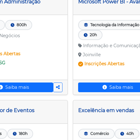
m Administração
Microsoft Power BI - Av
800h
Tecnologia da Informação 
20h
 Negócios
Informação e Comunicaç
es
Abertas
Joinville
SG
Inscrições
Abertas
Saiba mais
Saiba mais
or de Eventos
Excelência em vendas
s
180h
Comércio
40h