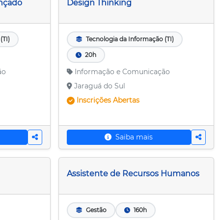
ançado
Design Thinking
(TI)
Tecnologia da Informação (TI)
20h
ão
Informação e Comunicação
Jaraguá do Sul
Inscrições
Abertas
Saiba mais
Assistente de Recursos Humanos
Gestão
160h