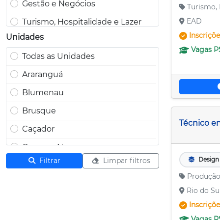
Gestão e Negócios
Turismo, 
EAD
Turismo, Hospitalidade e Lazer
Inscriçõ
Unidades
Informação e Comunicação
Vagas
P
Todas as Unidades
Infraestrutura
Araranguá
Produção Cultural e Design
Blumenau
Recursos Naturais
Brusque
Produção Alimentícia
Técnico e
Caçador
Segurança
Campos Novos
Controle e Processos Industriais
Design
Filtrar
Limpar filtros
Canoinhas
Produção
Chapecó
Rio do Su
Concórdia
Inscriçõ
Vagas
P
Criciúma